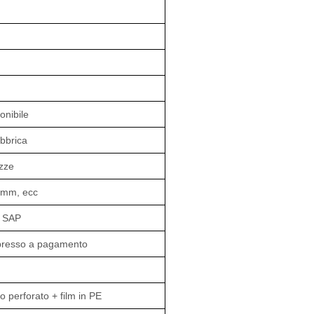
onibile
abbrica
zze
 mm, ecc
, SAP
spresso a pagamento
 perforato + film in PE