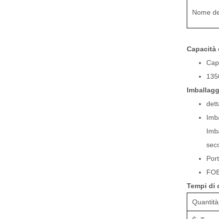
Nome del
Capacità 
Capa
1350
Imballag
dett
Imba
Imba
seco
Por
FOB
Tempi di 
Quantità