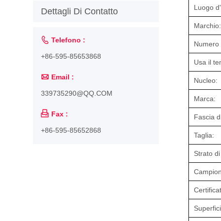
Luogo d'
Dettagli Di Contatto
Marchio:

Telefono :
Numero d
+86-595-85653868
Usa il t

Email :
Nucleo:
339735290@QQ.COM
Marca:

Fax :
Fascia di
+86-595-85652868
Taglia:
Strato d
Campion
Certifica
Superfic