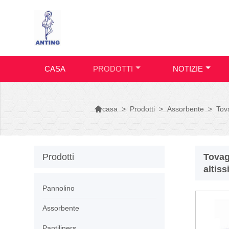
CASA
PRODOTTI
NOTIZIE

>
Prodotti
>
Assorbente
>
Tov
casa
Prodotti
Tovag
altiss
Pannolino
Assorbente
Pantiliners