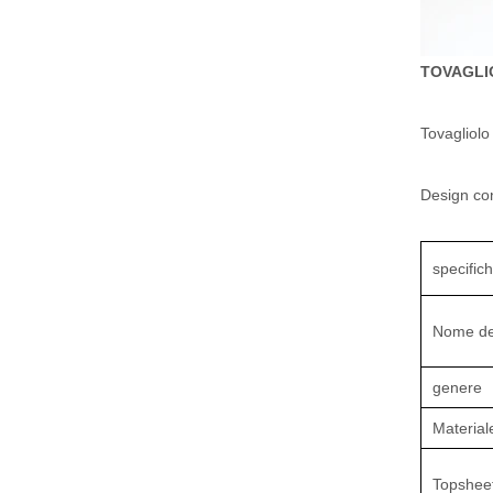
TOVAGLI
Tovagliolo
Design con
specific
Nome del
genere
Materia
Topshee