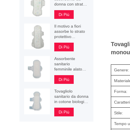
donna con strato
protettivo
assorbente
Di Più
stampato a fiori
Il motivo a fiori
assorbe lo strato
protettivo
assorbente
Tovagl
assorbente 245
Di Più
monous
mm 290 mm 340
mm
Assorbente
sanitario
femminile alato
Genere:
con superficie
perlata 3D
Di Più
Material
Tovagliolo
Forma:
sanitario da donna
in cotone biologico
Caratteri
di ottima qualità
Di Più
Stile:
Tempo ut