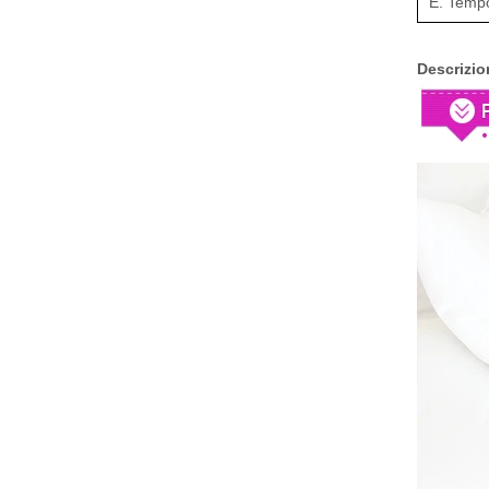
È. Tempo
Descrizio