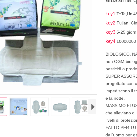
key1
TeTe,Uni4
key2
Fujian, Ci
key3
5-25 giorn
key4
10000000 
BIOLOGICO, NAT
non OGM biologic
pesticidi o prodot
SUPER ASSORBENT
progettato con cu
impediscono il tr
e la notte.
MASSIMO FLUSSO 
che alleviano gli
livelli di protezi
FATTO PER TUT
dall'uomo per gar