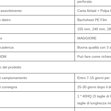
perforata.
i assorbimento
Carta Airlaid + Polpa
 dietro
Bachsheet PE Film
155 mm, 240 mm, 2
to
MAGGIORE
scadenza
Buona qualità con 3 a
ODM
Può fare come richies
o del prodotto
i campionamento
Entro 7-15 giorni per
i consegna
25-30 giorni dopo il 
1 * 40HQ (3 taglie di
taglie di lunghezza mi