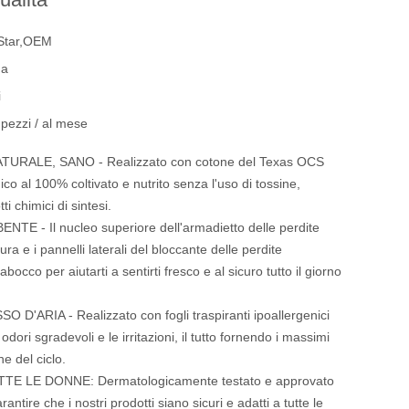
Star,OEM
na
i
pezzi / al mese
URALE, SANO - Realizzato con cotone del Texas OCS
o al 100% coltivato e nutrito senza l'uso di tossine,
ti chimici di sintesi.
E - Il nucleo superiore dell'armadietto delle perdite
ra e i pannelli laterali del bloccante delle perdite
abocco per aiutarti a sentirti fresco e al sicuro tutto il giorno
D'ARIA - Realizzato con fogli traspiranti ipoallergenici
 odori sgradevoli e le irritazioni, il tutto fornendo i massimi
one del ciclo.
TE LE DONNE: Dermatologicamente testato e approvato
antire che i nostri prodotti siano sicuri e adatti a tutte le