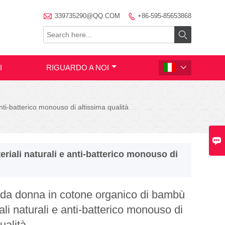

339735290@QQ.COM
+86-595-85653868


I
RIGUARDO A NOI

ti-batterico monouso di altissima qualità

iali naturali e anti-batterico monouso di
 da donna in cotone organico di bambù
ali naturali e anti-batterico monouso di
ualità