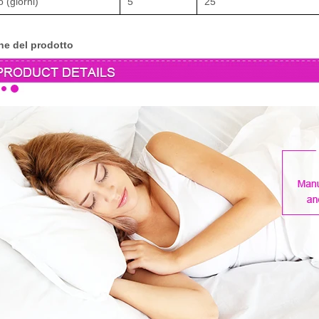
 (giorni)
5
25
ne del prodotto