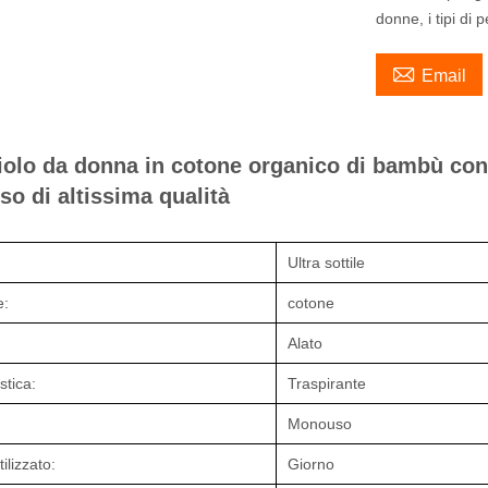
donne, i tipi di 

Email
iolo da donna in cotone organico di bambù con m
o di altissima qualità
Ultra sottile
e:
cotone
Alato
stica:
Traspirante
Monouso
ilizzato:
Giorno