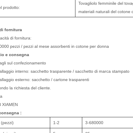
Tovagliolo femminile del tovag
 prodotto:
materiali naturali del cotone
di fornitura
cità di fornitura:
000 pezzi / pezzi al mese assorbenti in cotone per donna
gio e consegna
agli sul confezionamento
llaggio interno: sacchetto trasparente / sacchetto di marca stampato
llaggio esterno: sacchetto / cartone trasparenti
ndo la richiesta del cliente.
ta
 XIAMEN
consegna :
 (pezzi)
1-2
3-680000