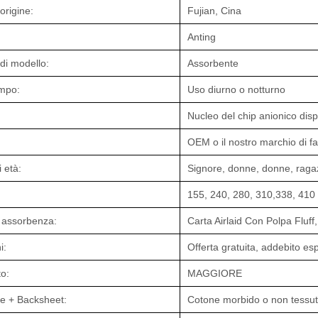
origine:
Fujian, Cina
Anting
i modello:
Assorbente
empo:
Uso diurno o notturno
Nucleo del chip anionico disp
OEM o il nostro marchio di f
 età:
Signore, donne, donne, raga
155, 240, 280, 310,338, 410
i assorbenza:
Carta Airlaid Con Polpa Fluff
i:
Offerta gratuita, addebito e
to:
MAGGIORE
ie + Backsheet:
Cotone morbido o non tessuto