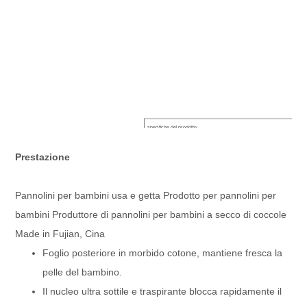
specifiche del prodotto
Pannolini per 
Nome dell'elemento
per bambini Pr
Prestazione
di coccole Mad
Tipo
Pannolino
Materiale
Cotone/tessuto
Pannolini per bambini usa e getta Prodotto per pannolini per
Polpa Di Lanugine
Polpa lanuginos
Assorbi strato
Polpa e linfa d
bambini Produttore di pannolini per bambini a secco di coccole
ADL
ADL bianco o c
Made in Fujian, Cina
Certificato
PRINCIPALE
Data di scadenza
Buona qualità 
Foglio posteriore in morbido cotone, mantiene fresca la
OEM e ODM
Può fare come r
pelle del bambino.
Trasporto del prodotto
Il nucleo ultra sottile e traspirante blocca rapidamente il
Tempo di campionamento
Entro 7-15 gior
Tempi di consegna
25-30 giorni d