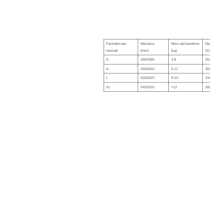
Pannolini per
Misurare
Peso del bambino
Peso
neonati
(mm)
(kg)
(G)
S
390X280
3-8
25±2
m
450X320
5-11
30±2
L
500X320
9-13
34±2
XL
540X320
>12
38±2