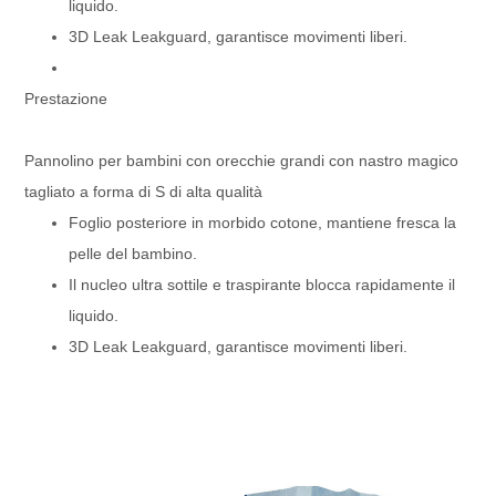
liquido.
1*40HQ (3 mis
MOQ
misure di lung
3D Leak Leakguard, garantisce movimenti liberi.
40HQ: 135000
Caricamento della quantità
20GP: 680000
Imballaggio in
Prestazione
stampata
Confezione
Imballaggio es
Come da richies
T/T: 30% da T/
Pannolino per bambini con orecchie grandi con nastro magico
Pagamento
spedizione o co
L/C: L/C irrevo
tagliato a forma di S di alta qualità
Descrizione del prodotto
Foglio posteriore in morbido cotone, mantiene fresca la
Tessuto 
bambino 
pelle del bambino.
Nucleo s
america
Il nucleo ultra sottile e traspirante blocca rapidamente il
Film sim
particola
liquido.
garantire
Nastro f
3D Leak Leakguard, garantisce movimenti liberi.
fissaggio
Indicator
Caratteristica
pannolin
cambiar
Protezio
perdite.
Polsino 
elastici 
bambino
Fascia el