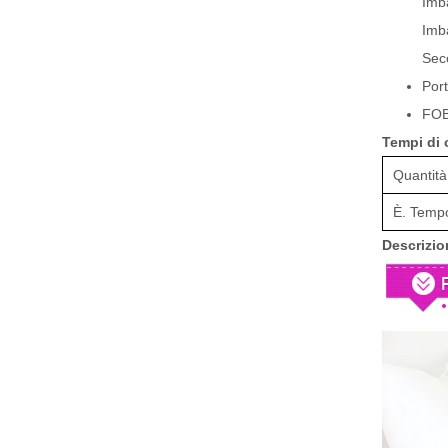
Imba
Imba
Seco
Por
FOB
Tempi di 
Quantità
È. Tempo
Descrizio