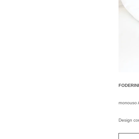
FODERINE
monouso An
Design con