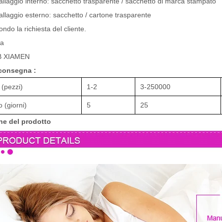
llaggio interno: sacchetto trasparente / sacchetto di marca stampato
llaggio esterno: sacchetto / cartone trasparente
ndo la richiesta del cliente.
ta
 XIAMEN
consegna :
 (pezzi)
1-2
3-250000
 (giorni)
5
25
ne del prodotto