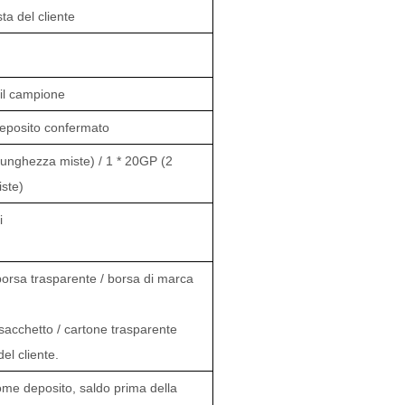
ta del cliente
 il campione
deposito confermato
 lunghezza miste) / 1 * 20GP (2
iste)
i
borsa trasparente / borsa di marca
sacchetto / cartone trasparente
el cliente.
ome deposito, saldo prima della