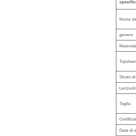
specifi
Nome del
genere
Materia
Topshee
Strato d
Lenzuolo
Taglia
Certifica
Data di 