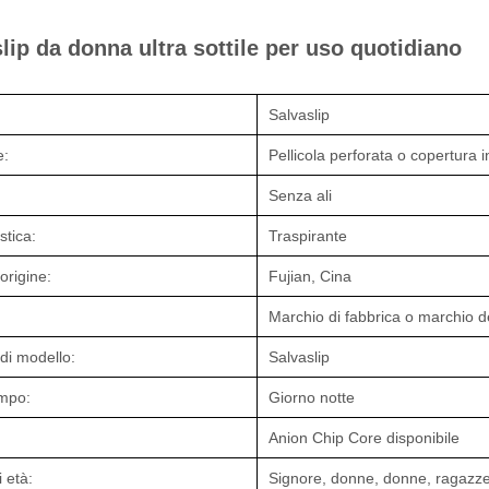
lip da donna ultra sottile per uso quotidiano
Salvaslip
e:
Pellicola perforata o copertura 
Senza ali
stica:
Traspirante
origine:
Fujian, Cina
Marchio di fabbrica o marchio d
i modello:
Salvaslip
empo:
Giorno notte
Anion Chip Core disponibile
 età:
Signore, donne, donne, ragazz