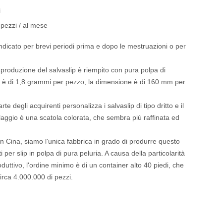
i
pezzi / al mese
è indicato per brevi periodi prima e dopo le mestruazioni o per
i produzione del salvaslip è riempito con pura polpa di
so è di 1,8 grammi per pezzo, la dimensione è di 160 mm per
te degli acquirenti personalizza i salvaslip di tipo dritto e il
aggio è una scatola colorata, che sembra più raffinata ed
i in Cina, siamo l'unica fabbrica in grado di produrre questo
i per slip in polpa di pura peluria. A causa della particolarità
duttivo, l'ordine minimo è di un container alto 40 piedi, che
irca 4.000.000 di pezzi.