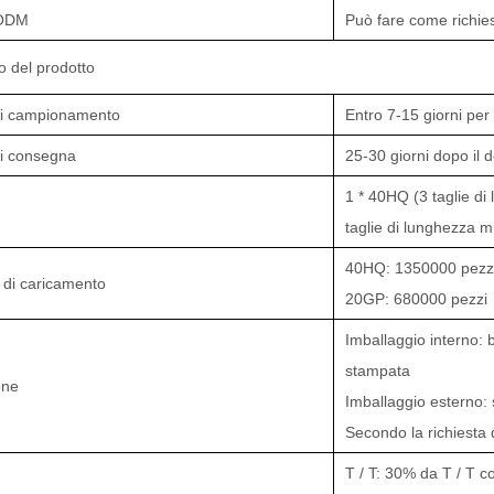
ODM
Può fare come richies
o del prodotto
i campionamento
Entro 7-15 giorni per
i consegna
25-30 giorni dopo il 
1 * 40HQ (3 taglie di
taglie di lunghezza m
40HQ: 1350000 pezz
 di caricamento
20GP: 680000 pezzi
Imballaggio interno: 
stampata
one
Imballaggio esterno: 
Secondo la richiesta d
T / T: 30% da T / T c