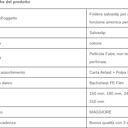
che del prodotto
Fodera salvaslip per 
l'oggetto
funzione anionica per
Salvaslip
le
cotone
Pellicola Fabic non te
t
perforata.
i assorbimento
Carta Airlaid + Polpa
 dietro
Bachsheet PE Film
150 mm, 180 mm, 2
310 mm
to
MAGGIORE
scadenza
Buona qualità con 3 a