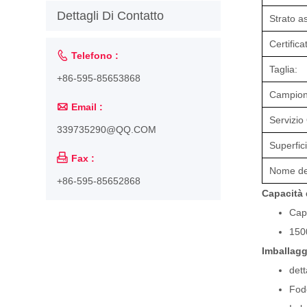
Dettagli Di Contatto
Strato a
Certifica

Telefono :
Taglia:
+86-595-85653868
Campion

Email :
Servizi
339735290@QQ.COM
Superfic

Fax :
Nome del
+86-595-85652868
Capacità 
Capa
1500
Imballag
dett
Fode