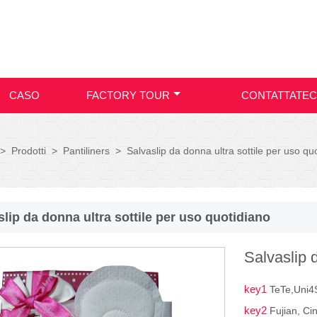
CASO
FACTORY TOUR
CONTATTATEC
>
Prodotti
>
Pantiliners
>
Salvaslip da donna ultra sottile per uso qu
slip da donna ultra sottile per uso quotidiano
Salvaslip 
key1
TeTe,Uni4
key2
Fujian, Ci