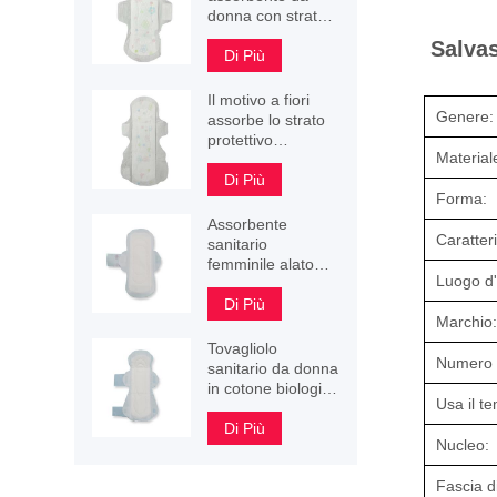
donna con strato
protettivo
Salvas
assorbente
Di Più
stampato a fiori
Il motivo a fiori
Genere:
assorbe lo strato
protettivo
Material
assorbente
assorbente 245
Di Più
Forma:
mm 290 mm 340
mm
Assorbente
Caratteri
sanitario
femminile alato
Luogo d'
con superficie
perlata 3D
Di Più
Marchio:
Tovagliolo
Numero d
sanitario da donna
in cotone biologico
Usa il t
di ottima qualità
Di Più
Nucleo:
Fascia di