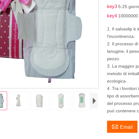
key3
5-25 giorn
key4
10000000 
1. Il salvaslip 
l'incontinenza.
2. Il processo d
lanugine, il pe
pezzo.
3. La maggior par
metodo di imball
ecologica.
4. Tra i fornitor
tipo di assorbent
del processo pro
può contenere c

Email