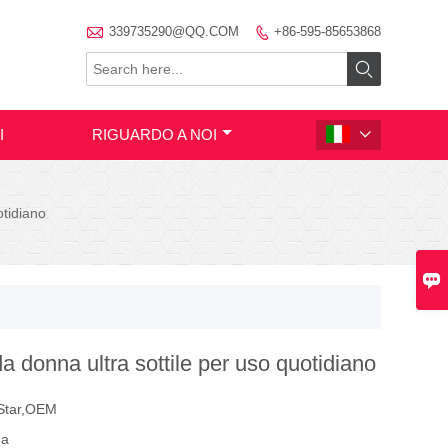

339735290@QQ.COM
+86-595-85653868


I
RIGUARDO A NOI

otidiano

da donna ultra sottile per uso quotidiano
Star,OEM
na