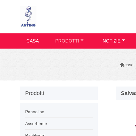
CASA
PRODOTTI
NOTIZIE

casa
Prodotti
Salva
Pannolino
Assorbente
Pantiliners