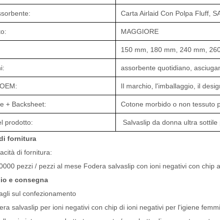
ssorbente:
Carta Airlaid Con Polpa Fluff, S
to:
MAGGIORE
150 mm, 180 mm, 240 mm, 26
i:
assorbente quotidiano, asciugam
o OEM:
Il marchio, l'imballaggio, il des
ie + Backsheet:
Cotone morbido o non tessuto pe
 prodotto:
Salvaslip da donna ultra sottil
di fornitura
cità di fornitura:
000 pezzi / pezzi al mese Fodera salvaslip con ioni negativi con chip 
gio e consegna
agli sul confezionamento
ra salvaslip per ioni negativi con chip di ioni negativi per l'igiene femm