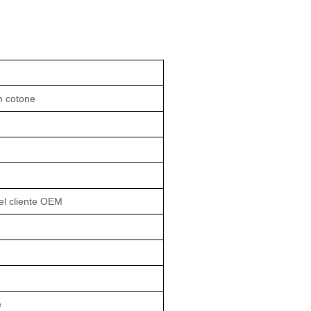
in cotone
el cliente OEM
e