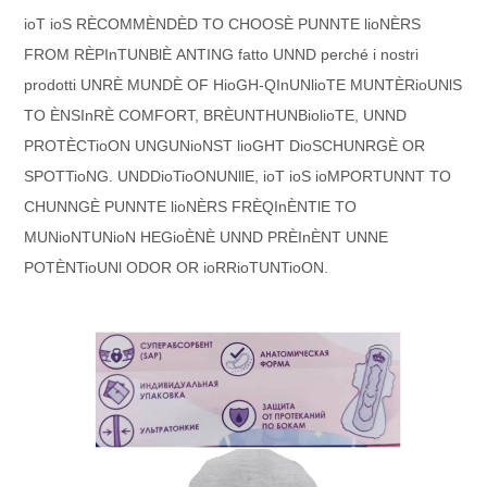
io
T
io
S
R
È
C
O
M
M
È
N
D
È
D
T
O
C
H
O
O
S
È
P
UN
N
T
E
l
io
N
È
R
S
F
R
O
M
R
È
P
In
T
UN
B
l
È
ANTING fatto
UN
N
D
perché i nostri
prodotti
UN
R
È
M
UN
D
È
O
F
H
io
G
H
-
Q
In
UN
l
io
T
E
M
UN
T
È
R
io
UN
l
S
T
O
È
N
S
In
R
È
C
O
M
F
O
R
T
,
B
R
È
UN
T
H
UN
B
io
l
io
T
E
,
UN
N
D
P
R
O
T
È
C
T
io
O
N
UN
G
UN
io
N
S
T
l
io
G
H
T
D
io
S
C
H
UN
R
G
È
O
R
S
P
O
T
T
io
N
G
.
UN
D
D
io
T
io
O
N
UN
l
l
E
,
io
T
io
S
io
M
P
O
R
T
UN
N
T
T
O
C
H
UN
N
G
È
P
UN
N
T
E
l
io
N
È
R
S
F
R
È
Q
In
È
N
T
l
E
T
O
M
UN
io
N
T
UN
io
N
H
E
G
io
È
N
È
UN
N
D
P
R
È
In
È
N
T
UN
N
E
P
O
T
È
N
T
io
UN
l
O
D
O
R
O
R
io
R
R
io
T
UN
T
io
O
N
.