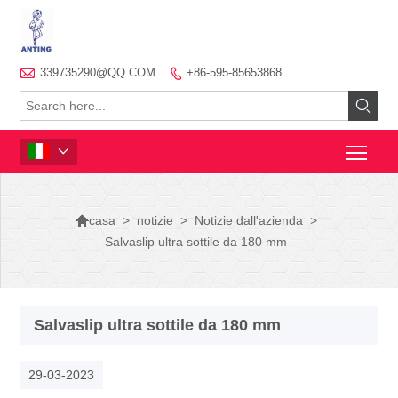

339735290@QQ.COM
+86-595-85653868




>
notizie
>
Notizie dall'azienda
>
casa
Salvaslip ultra sottile da 180 mm
Salvaslip ultra sottile da 180 mm
29-03-2023