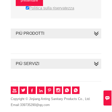
presentare
Politica sulla riservatezza
PIÙ PRODOTTI
PIÙ SERVIZI









Copyright © Jinjiang Anting Sanitary Products Co., Ltd.
Email:339735290@qq.com