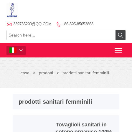

339735290@QQ.COM
+86-595-85653868



casa
>
prodotti
>
prodotti sanitari femminili
prodotti sanitari femminili
Tovaglioli sanitari in
cotone organico 100%